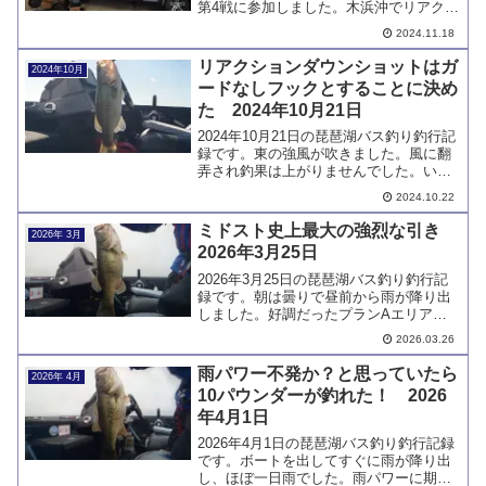
第4戦に参加しました。木浜沖でリアクシ
ョンダウンショットを投げ、良型を含め
2024.11.18
てリミットメイクしました。ようやく表
彰台に上がることができました。
リアクションダウンショットはガ
2024年10月
ードなしフックとすることに決め
た 2024年10月21日
2024年10月21日の琵琶湖バス釣り釣行記
録です。東の強風が吹きました。風に翻
弄され釣果は上がりませんでした。いろ
いろとチャレンジした結果、リアクショ
2024.10.22
ンダウンショットのフックはガードなし
にすると結論を出しました。
ミドスト史上最大の強烈な引き
2026年 3月
2026年3月25日
2026年3月25日の琵琶湖バス釣り釣行記
録です。朝は曇りで昼前から雨が降り出
しました。好調だったプランAエリアが
不調で困り、ミドストで掛けた魚は強烈
2026.03.26
な引きではるかかなたに逃げ去って行き
ました。雨パワーで2本キャッチです。
雨パワー不発か？と思っていたら
2026年 4月
10パウンダーが釣れた！ 2026
年4月1日
2026年4月1日の琵琶湖バス釣り釣行記録
です。ボートを出してすぐに雨が降り出
し、ほぼ一日雨でした。雨パワーに期待