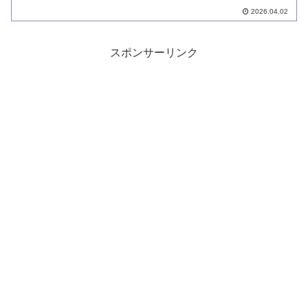
しましたがバイトが少なく不発、そして
2026.04.02
最後に10パウンダーが釣れました。
スポンサーリンク