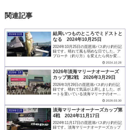
関連記事
結局いつものところでミドストと
2024年10月
なる 2024年10月25日
2024年10月25日の琵琶湖バス釣り釣行記
録です。晴れて風も弱めな日でした。ア
プローチ（釣り方）を変えたら何か変わ
るのだろうかと試してみました。いいサ
2024.10.26
イズが釣れたのはいつもの場所でいつも
のアプローチでした。
2026年淡海マリーナオーナーズ
2026年 3月
カップ第2戦 2026年3月29日
2026年3月29日の琵琶湖バス釣り釣行記
録です。晴れて気温が上昇しました。ボ
ートを置いている淡海マリーナのオーナ
ーズカップに参加しました。入賞しまし
2026.03.30
たが目標とした重量をクリアできなかっ
たのは残念です。
淡海マリーナオーナーズカップ第
2024年11月
4戦 2024年11月17日
2024年11月17日の琵琶湖バス釣り釣行記
録です。淡海マリーナオーナーズカップ