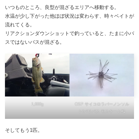
いつものところ、良型が混ざるエリアへ移動する。
水温が少し下がった他ほぼ状況は変わらす、時々ベイトが
流れてくる。
リアクションダウンショットで釣っていると、たまに小バ
スではないバスが混ざる。
1,000g
OSP サイコロラバーノンソル
ト/バリバス モスキート#1
そしてもう1匹。