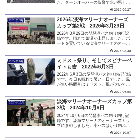
た。ターンオーバーの影響で水が悪くな
っていました。水中にアオコが拡散して
2019.09.27
いるエリアが多くバイトも少なめでし
た。ウェイクマジックでデカバスをキャ
2026年淡海マリーナオーナーズ
2026年 3月
ッチしています。
カップ第2戦 2026年3月29日
2026年3月29日の琵琶湖バス釣り釣行記
録です。晴れて気温が上昇しました。ボ
ートを置いている淡海マリーナのオーナ
ーズカップに参加しました。入賞しまし
2026.03.30
たが目標とした重量をクリアできなかっ
たのは残念です。
ミドスト祭り、そしてスピナーベ
2022年 6月
イトも吉 2022年6月3日
2022年6月3日の琵琶湖バス釣り釣行記録
です。今日も晴れて暑い一日でした。風
が無い時間帯はミドスト、風が吹いてか
らはスピナーベイトでバイトがそこそこ
2022.06.04
ありました。バラシも多かったのです
が、久し振りにバス釣りを堪能しまし
淡海マリーナオーナーズカップ第
2024年10月
た。
3戦 2024年10月6日
2024年10月6日の琵琶湖バス釣り釣行記
録です。淡海マリーナのオーナーズカッ
プに参戦しました。小バスばかり釣れる
状況でデカバスを1本キャッチすることが
2024.10.07
できましたが残念ながら表彰台には届き