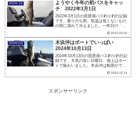
ませんでした。
ようやく今年の初バスをキャッ
2022年 3月
チ 2022年3月1日
2022年3月1日の琵琶湖バス釣り釣行記録
です。曇りのち雨、気温は低くないもの
の雨に濡れて冷えました。一昨日の「に
っしいガイド」で得た知識を参考にして
2022.03.02
今年の初バスを含め2本キャッチです。気
温上昇でバスの動きも変わってきたよう
木浜沖はボートでいっぱい
2024年10月
です。
2024年10月13日
2024年10月13日の琵琶湖バス釣り釣行記
録です。天気の良い日曜日、湖上はボー
トで賑わいました。木浜沖は船団ができ
ていてボートを停める場所を探すのもた
2024.10.14
いへんです。リアクションダウンショッ
トで1㎏クラスを2本キャッチしました。
スポンサーリンク