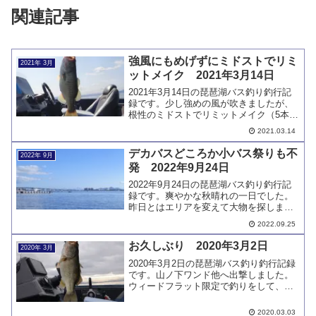
関連記事
強風にもめげずにミドストでリミ
2021年 3月
ットメイク 2021年3月14日
2021年3月14日の琵琶湖バス釣り釣行記
録です。少し強めの風が吹きましたが、
根性のミドストでリミットメイク（5本）
しました。風の中でもミドストで釣るこ
2021.03.14
とができるようになったのは成長でしょ
うか。ミドスト以外で釣れていない問題
デカバスどころか小バス祭りも不
2022年 9月
は継続中です。
発 2022年9月24日
2022年9月24日の琵琶湖バス釣り釣行記
録です。爽やかな秋晴れの一日でした。
昨日とはエリアを変えて大物を探しまし
たが、釣れるのは相変わらす小バスのみ
2022.09.25
でした。ベイトが見当たらないと小バス
祭りにもなりません。
お久しぶり 2020年3月2日
2020年 3月
2020年3月2日の琵琶湖バス釣り釣行記録
です。山ノ下ワンド他へ出撃しました。
ウィードフラット限定で釣りをして、ほ
ぼ一カ月振りにバスをキャッチできまし
た。帰着後、バスボートにトラブルが発
2020.03.03