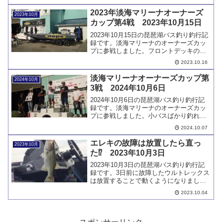
生したため、次回の釣行は未定です。
2023年淡海マリーナオーナーズ
2023年10月
カップ第4戦 2023年10月15日
2023年10月15日の琵琶湖バス釣り釣行記
録です。淡海マリーナのオーナーズカッ
プに参戦しました。フロントデッキのセ
ンターストレージ蓋を外して出撃して、
2023.10.16
小バス3本をミドストでリミットメイク
し、スピナーベイトで掛けた大物をミス
淡海マリーナオーナーズカップ第
2024年10月
しました。
3戦 2024年10月6日
2024年10月6日の琵琶湖バス釣り釣行記
録です。淡海マリーナのオーナーズカッ
プに参戦しました。小バスばかり釣れる
状況でデカバスを1本キャッチすることが
2024.10.07
できましたが残念ながら表彰台には届き
ませんでした。
エレキの故障は放置したら直っ
2023年10月
た⁉ 2023年10月3日
2023年10月3日の琵琶湖バス釣り釣行記
録です。3日前に故障したウルトレックス
は放置することで動くようになりまし
た。修理は当面保留です。釣果は小バス
2023.10.04
のみデカバスはどこに行ったのでしょう
か。