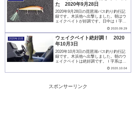
た 2020年9月28日
2020年9月28日の琵琶湖バス釣り釣行記
録です。木浜他へ出撃しました。朝はウ
ェイクベイトが好調です。日中はＩ字系
とミドストで小バスがポツポツと釣れて
2020.09.29
います。サイズアップと新しいエリアの
開拓に苦戦しています。
ウェイクベイト絶好調！ 2020
2020年10月
年10月3日
2020年10月3日の琵琶湖バス釣り釣行記
録です。木浜他へ出撃しました。朝のウ
ェイクベイトは絶好調です。Ｉ字系は不
発、ミドストは小バス限定となりまし
2020.10.04
た。轟音がして今にも止まりそうだった
ウルトレックス、修理で完全復活です。
スポンサーリンク