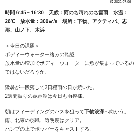
2022.07.06
時間 6:45～16:30 天候：雨のち晴れのち雷雨 水温：
26℃ 放水量：300㎥/s 場所：下物、アクティバ、志
那、山ノ下、木浜
＜今日の課題＞
ボディーウォーター絡みの確認
放水量の増加でボディーウォーターに魚が集まっているの
ではないだろうか。
猛暑が一段落して2日程雨の日が続いた。
2週間振りの琵琶湖は今日も雨模様。
朝はフィーディングのバスを狙って
下物浚渫
へ向かう。
雨、北東の弱風、透明度はクリア。
ハンプの上でポッパーをキャストする。