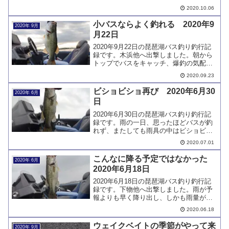
起動しなくなりました。前から一部機能
2020.10.06
に不具合があり、修理の相談をしている
ところです。オフショアエリアの移動が
小バスならよく釣れる 2020年9
2020年 9月
大変です。
月22日
2020年9月22日の琵琶湖バス釣り釣行記
録です。木浜他へ出撃しました。朝から
トップでバスをキャッチ、爆釣の気配で
したが、その後釣れるのは小バスばか
2020.09.23
り。Ｉ字系とミドストで小バスは簡単に
釣れる一日でした。
ビショビショ再び 2020年6月30
2020年 6月
日
2020年6月30日の琵琶湖バス釣り釣行記
録です。雨の一日、思ったほどバスが釣
れず、またしても雨具の中はビショビシ
ョになりました。雨対策、いろいろ試し
2020.07.01
ているものの、まだまだ十分ではありま
せん。
こんなに降る予定ではなかった
2020年 6月
2020年6月18日
2020年6月18日の琵琶湖バス釣り釣行記
録です。下物他へ出撃しました。雨が予
報よりも早く降り出し、しかも雨量が多
く、またしても不十分な雨対策で寒さに
2020.06.18
震えることになりました。雨パワーもあ
りましたが、雨にやられてます。
ウェイクベイトの季節がやって来
2020年 9月