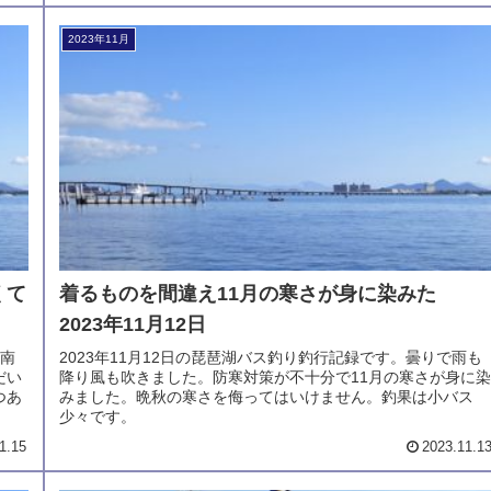
2023年11月
くて
着るものを間違え11月の寒さが身に染みた
2023年11月12日
は南
2023年11月12日の琵琶湖バス釣り釣行記録です。曇りで雨も
だい
降り風も吹きました。防寒対策が不十分で11月の寒さが身に染
つあ
みました。晩秋の寒さを侮ってはいけません。釣果は小バス
少々です。
1.15
2023.11.1