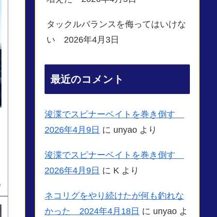
タックルバランスを侮ってはいけな
い 2026年4月3日
最近のコメント
浚渫でスピナーベイトを巻き倒す
2026年4月9日
に
unyao
より
浚渫でスピナーベイトを巻き倒す
2026年4月9日
に
K
より
9
ネコリグをやり続けたが何も釣れな
かった 2024年4月18日
に
unyao
よ