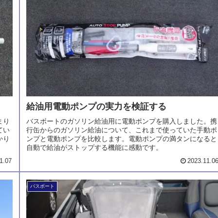
給油用電動ポンプの実力を検証する
まり
バスボートのガソリン給油用に電動ポンプを購入しました。携
てい
行缶からのガソリン給油について、これまで使っていた手動ポ
かり
ンプと電動ポンプを比較します。電動ポンプの満タンになると
自動で給油がストップする機能に感動です。
1.07
2023.11.0
バスボート