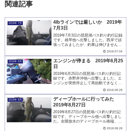
関連記事
4lbラインでは厳しいか 2019年
2019年 7月
7月3日
2019年7月3日の琵琶湖バス釣り釣行記録
です。雄琴他へ出撃しました。西岸で頑
張ってみましたが、釣果は伸びませんで
した。4lbラインで掛けた小バスにウィー
2019.07.04
ドへ潜られて、ヒーヒー言ってしまいま
した。
エンジンが停まる 2019年6月25
2019年 6月
日
2019年6月25日の琵琶湖バス釣り釣行記
録です。赤野井沖他へ出撃しました。エ
ンジンが突然停止して再始動できなくな
りました。マリーナから近い位置だった
2019.06.26
ので、エレキでマリーナまで戻ることが
できました。ディーラーに点検してもら
ディープホールに行ってみた
2019年 8月
います。
2019年8月27日
2019年8月27日の琵琶湖バス釣り釣行記
録です。ディープホール他へ出撃しまし
た。全開放水のディープホール南端、と
きどきボイルが起こり魚影が非常に濃い
2019.08.28
のは間違いないのですが、船団によるプ