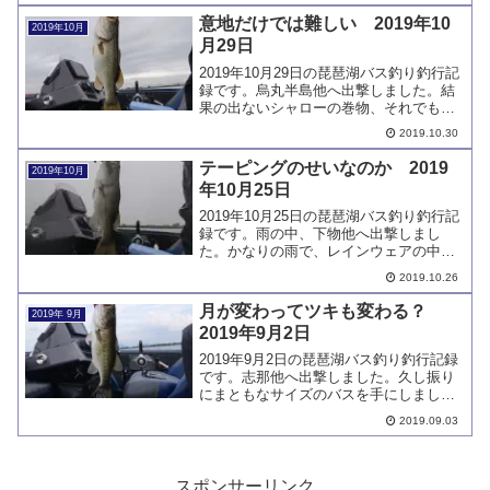
レッシャーも半端なく、簡単には釣れま
意地だけでは難しい 2019年10
2019年10月
せんでした。
月29日
2019年10月29日の琵琶湖バス釣り釣行記
録です。烏丸半島他へ出撃しました。結
果の出ないシャローの巻物、それでも意
地で釣ろうとやってみましたが、返り討
2019.10.30
ちにあいました。今日も釣れたのは赤野
井です。
テーピングのせいなのか 2019
2019年10月
年10月25日
2019年10月25日の琵琶湖バス釣り釣行記
録です。雨の中、下物他へ出撃しまし
た。かなりの雨で、レインウェアの中ま
で濡れて寒い思いをしました。手首のテ
2019.10.26
ーピングを伝って水が浸みたようです
が、ウェアの防水機能も落ちている気が
月が変わってツキも変わる？
2019年 9月
します。
2019年9月2日
2019年9月2日の琵琶湖バス釣り釣行記録
です。志那他へ出撃しました。久し振り
にまともなサイズのバスを手にしまし
た。ノーシンカーI字形の下物浚渫での出
2019.09.03
しどころ、ヒントを掴めたかもしれませ
ん。
スポンサーリンク