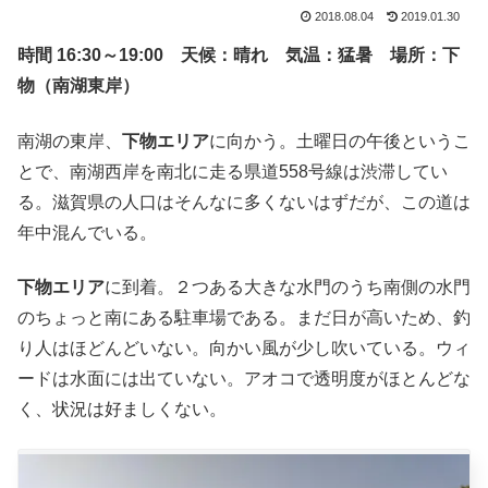
2018.08.04
2019.01.30
時間 16:30～19:00 天候：晴れ 気温：猛暑 場所：下
物（南湖東岸）
南湖の東岸、
下物エリア
に向かう。土曜日の午後というこ
とで、南湖西岸を南北に走る県道558号線は渋滞してい
る。滋賀県の人口はそんなに多くないはずだが、この道は
年中混んでいる。
下物エリア
に到着。２つある大きな水門のうち南側の水門
のちょっと南にある駐車場である。まだ日が高いため、釣
り人はほどんどいない。向かい風が少し吹いている。ウィ
ードは水面には出ていない。アオコで透明度がほとんどな
く、状況は好ましくない。