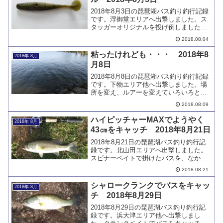
2018年8月3日の琵琶湖バス釣り釣行記録
です。浮御堂エリアへ出撃しました。ス
タッガーオリジナルを投げ倒しました
が、バスは釣れませんでした。
2018.08.04
粘ったけれども・・・ 2018年8
2018年 8月
月8日
2018年8月8日の琵琶湖バス釣り釣行記録
です。下物エリア他へ出撃しました。場
所を変え、ルアーを変えていろいろと探
りましたが、ノーフィッシュでした。
2018.08.09
ハイピッチャーMAXでようやく
2018年 8月
43㎝をキャッチ 2018年8月21日
2018年8月21日の琵琶湖バス釣り釣行記
録です。北山田エリアへ出撃しました。
スピナーベイトで掛けたバスを、なかな
か取れない状況が続いていましたが、よ
2018.08.21
うやくキャッチすることができました。
シャロークランクでバスをキャッ
2018年 8月
チ 2018年8月29日
2018年8月29日の琵琶湖バス釣り釣行記
録です。浜大津エリア他へ出撃しまし