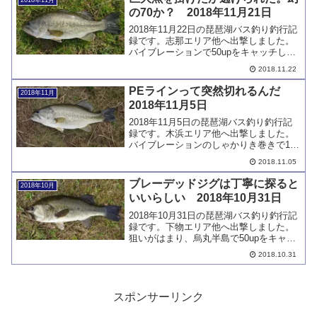
の70か？ 2018年11月21日
2018年11月22日の琵琶湖バス釣り釣行記
録です。志那エリア他へ出撃しました。
バイブレーションで50upをキャッチして
います。その後、正体不明の巨大魚を掛
2018.11.22
けましたが、逃げられてしまいました。
PEラインって突然切れるんだ
2018年11月
2018年11月5日
2018年11月5日の琵琶湖バス釣り釣行記
録です。木浜エリア他へ出撃しました。
バイブレーションのしゃかりき巻きで1匹
キャッチしましたが、PEラインが前触れ
2018.11.05
もなく切れたことが衝撃でした。
ブレーデッドジグは丁寧に探ると
2018年10月
いいらしい 2018年10月31日
2018年10月31日の琵琶湖バス釣り釣行記
録です。下物エリア他へ出撃しました。
狙いがはまり、烏丸半島で50upをキャッ
チすることに成功しました。今日はブレ
2018.10.31
ークブレードで2匹キャッチしましたが、
同じポイントに何度もルアーを通すこと
で、バイトに繋がりました。
スポンサーリンク