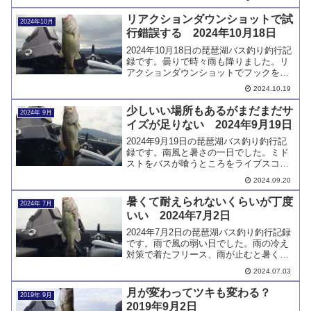
ませんでした。ネコリグで2本キャッチし
ました。
リアクションダウンショットで試
2024年10月
行錯誤する 2024年10月18日
2024年10月18日の琵琶湖バス釣り釣行記
録です。曇りで時々雨も降りました。リ
アクションダウンショットでフックを変
えたら全くフッキングしなくなったため
2024.10.19
ラインを変更してチャレンジしました。
少しいい場所もあるがまだまだサ
2024年 9月
イズが足りない 2024年9月19日
2024年9月19日の琵琶湖バス釣り釣行記
録です。南風と暑さの一日でした。ミド
ストをバスが喰うところをライブスコー
プで見てかなり衝撃をうけました。小バ
2024.09.20
スは簡単に釣れ、場所によって少しサイ
ズアップするところもあります。
暑くて耐えられないくらいが丁度
2024年 7月
いい 2024年7月2日
2024年7月2日の琵琶湖バス釣り釣行記録
です。雨で風の弱い日でした。雨の冷え
対策で着たフリース、雨が止むと暑くて
耐えられません。それでも数時間雨が続
2024.07.03
けば丁度いい防寒になります。北山田エ
リアで良型をキャッチしました。
月が変わってツキも変わる？
2019年 9月
2019年9月2日