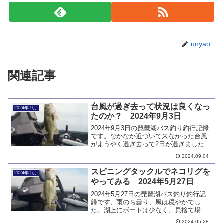
unyao
関連記事
台風が過ぎ去って状況は良くなっ
2024年 9月
たのか？ 2024年9月3日
2024年9月3日の琵琶湖バス釣り釣行記録
です。なかなか近づいて来なかった台風
がようやく過ぎ去って2日が過ぎました。
赤野井沖のチェックしかできませんでし
2024.09.04
たがキャッチは1本、釣れるようになりま
したとは言えそうにありません。
スピニングタックルでネコリグを
2024年 5月
やってみる 2024年5月27日
2024年5月27日の琵琶湖バス釣り釣行記
録です。雨のち曇り、風は穏やかでし
た。湖上にボートは少なく、貝捨て場以
外では他のボートを気にすることはあり
2024.05.28