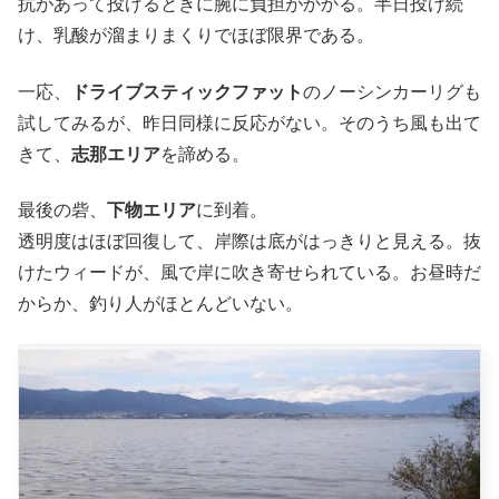
抗があって投げるときに腕に負担がかかる。半日投げ続
け、乳酸が溜まりまくりでほぼ限界である。
一応、
ドライブスティックファット
のノーシンカーリグも
試してみるが、昨日同様に反応がない。そのうち風も出て
きて、
志那エリア
を諦める。
最後の砦、
下物エリア
に到着。
透明度はほぼ回復して、岸際は底がはっきりと見える。抜
けたウィードが、風で岸に吹き寄せられている。お昼時だ
からか、釣り人がほとんどいない。