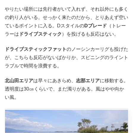
やりたい場所には先行者がいて入れず、それ以外にも多く
の釣り人がいる。せっかく来たのだから、とりあえず空い
ているポイントに入る。Dスタイルの
Dブレード
（トレー
ラーは
ドライブスティック
）を投げるも反応はない。
ドライブスティックファット
のノーシンカーリグも投げた
が、こちらも反応がないばかりか、スピニングのライント
ラブルで時間を浪費する。
北山田エリア
は早々にあきらめ、
志那エリア
に移動する。
透明度は30㎝くらいで、まだ濁りがある。風はやや向か
い風。