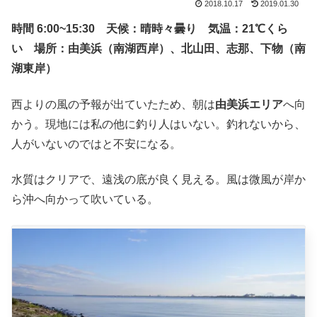
2018.10.17
2019.01.30
時間 6:00~15:30 天候：晴時々曇り 気温：21℃くら
い 場所：由美浜（南湖西岸）、北山田、志那、下物（南
湖東岸）
西よりの風の予報が出ていたため、朝は
由美浜エリア
へ向
かう。現地には私の他に釣り人はいない。釣れないから、
人がいないのではと不安になる。
水質はクリアで、遠浅の底が良く見える。風は微風が岸か
ら沖へ向かって吹いている。