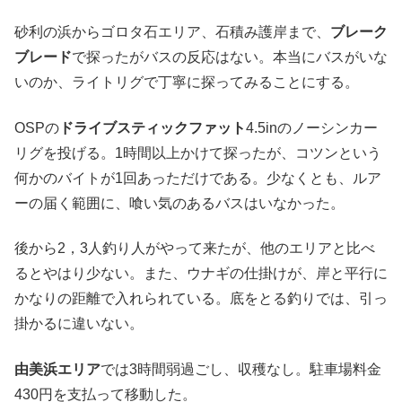
砂利の浜からゴロタ石エリア、石積み護岸まで、
ブレーク
ブレード
で探ったがバスの反応はない。本当にバスがいな
いのか、ライトリグで丁寧に探ってみることにする。
OSPの
ドライブスティックファット
4.5inのノーシンカー
リグを投げる。1時間以上かけて探ったが、コツンという
何かのバイトが1回あっただけである。少なくとも、ルア
ーの届く範囲に、喰い気のあるバスはいなかった。
後から2，3人釣り人がやって来たが、他のエリアと比べ
るとやはり少ない。また、ウナギの仕掛けが、岸と平行に
かなりの距離で入れられている。底をとる釣りでは、引っ
掛かるに違いない。
由美浜エリア
では3時間弱過ごし、収穫なし。駐車場料金
430円を支払って移動した。