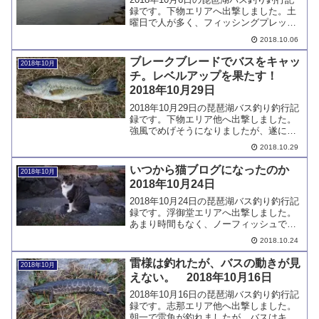
録です。下物エリアへ出撃しました。土
曜日で人が多く、フィッシングプレッシ
ャーに打ちのめされることとなります。
2018.10.06
ブレークブレードでバスをキャッ
2018年10月
チ。レベルアップを果たす！
2018年10月29日
2018年10月29日の琵琶湖バス釣り釣行記
録です。下物エリア他へ出撃しました。
強風でめげそうになりましたが、遂に、
ブレーデッドジグでバスをキャッチする
2018.10.29
ことに成功して、バスフィッシングのレ
ベルアップを果たしました。
いつから猫ブログになったのか
2018年10月
2018年10月24日
2018年10月24日の琵琶湖バス釣り釣行記
録です。浮御堂エリアへ出撃しました。
あまり時間もなく、ノーフィッシュでし
た。バスには遊んでもらえませんでした
2018.10.24
が、帰りに猫と遊びました。
雷様は釣れたが、バスの動きが見
2018年10月
えない。 2018年10月16日
2018年10月16日の琵琶湖バス釣り釣行記
録です。志那エリア他へ出撃しました。
朝一で雷魚が釣れましたが、バスはキャ