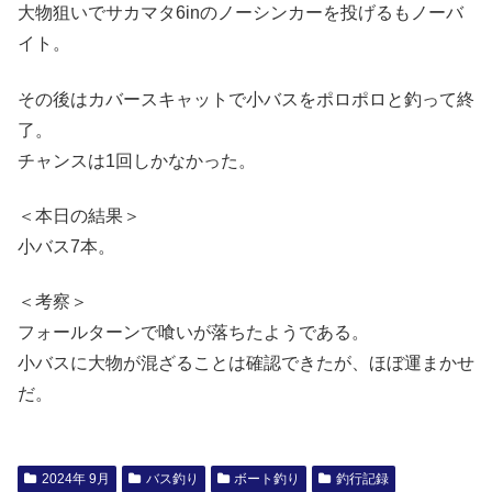
大物狙いでサカマタ6inのノーシンカーを投げるもノーバ
イト。
その後はカバースキャットで小バスをポロポロと釣って終
了。
チャンスは1回しかなかった。
＜本日の結果＞
小バス7本。
＜考察＞
フォールターンで喰いが落ちたようである。
小バスに大物が混ざることは確認できたが、ほぼ運まかせ
だ。
2024年 9月
バス釣り
ボート釣り
釣行記録