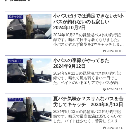
小バスだけでは満足できないが小
2024年10月
バスが釣れないのも寂しい
2024年10月2日
2024年10月2日の琵琶湖バス釣り釣行記
録です。晴れて日中は暑くなりました。
小バスが釣れず良型を1本キャッチしまし
た。サイズアップは嬉しいのですが、小
2024.10.03
バスが全く釣れないのも寂しいもので
す。
小バスの季節がやってきた
2024年 9月
2024年9月12日
2024年9月12日の琵琶湖バス釣り釣行記
録です。晴れて風も弱く暑い一日でし
た。ベイトのいるエリアで小バスが釣れ
始め、水中の季節は秋に突入です。サイ
2024.09.13
ズを気にしなければ簡単にバスをキャッ
チできます。
夏バテ気味か？スリムなバスを苦
2024年 8月
労してキャッチ 2024年8月13日
2024年8月13日の琵琶湖バス釣り釣行記
録です。晴天で最高気温は35℃くらいで
した。バイトは少なく、苦労してスリム
なバスを1本キャッチしました。ベイトは
2024.08.14
多いのにバスも夏バテで食欲不振なので