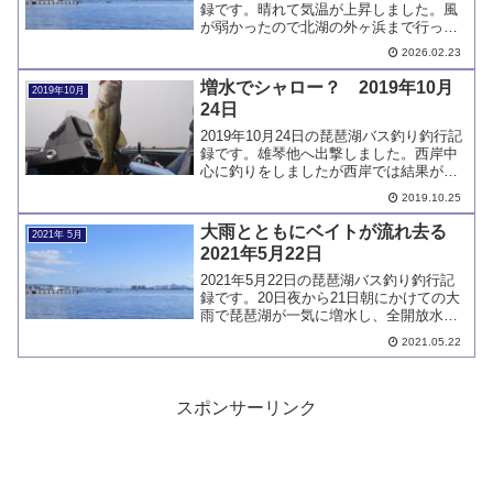
録です。晴れて気温が上昇しました。風
が弱かったので北湖の外ヶ浜まで行って
みました。思っていたほど魚は見当たら
2026.02.23
ず何も釣れませんでした。午後の南湖は
南風が吹きスイムジグを巻き倒して無反
増水でシャロー？ 2019年10月
2019年10月
応です。
24日
2019年10月24日の琵琶湖バス釣り釣行記
録です。雄琴他へ出撃しました。西岸中
心に釣りをしましたが西岸では結果が出
ませんでした。終了間際、なんとか赤野
2019.10.25
井でいいサイズをキャッチできました。
大雨とともにベイトが流れ去る
2021年 5月
2021年5月22日
2021年5月22日の琵琶湖バス釣り釣行記
録です。20日夜から21日朝にかけての大
雨で琵琶湖が一気に増水し、全開放水と
なっています。濁りもあちこちに出てい
2021.05.22
ます。私が入ったエリアではベイトがい
なくなっていました。釣果は聞かないで
ください。
スポンサーリンク