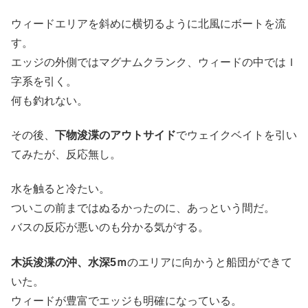
ウィードエリアを斜めに横切るように北風にボートを流
す。
エッジの外側ではマグナムクランク、ウィードの中ではＩ
字系を引く。
何も釣れない。
その後、
下物浚渫のアウトサイド
でウェイクベイトを引い
てみたが、反応無し。
水を触ると冷たい。
ついこの前まではぬるかったのに、あっという間だ。
バスの反応が悪いのも分かる気がする。
木浜浚渫の沖、水深5ｍ
のエリアに向かうと船団ができて
いた。
ウィードが豊富でエッジも明確になっている。