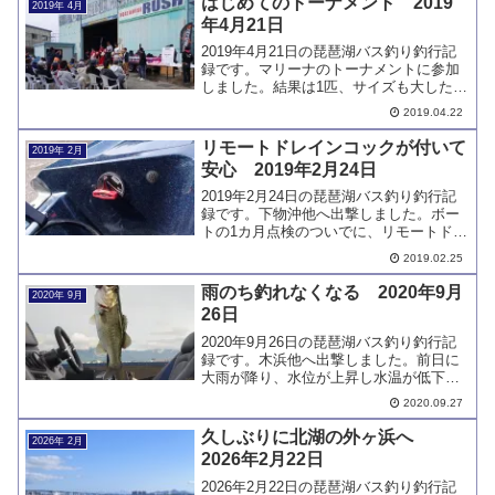
はじめてのトーナメント 2019
2019年 4月
年4月21日
2019年4月21日の琵琶湖バス釣り釣行記
録です。マリーナのトーナメントに参加
しました。結果は1匹、サイズも大したこ
とがなく、辛うじてノーフィッシュを免
2019.04.22
れたといったところでした。
リモートドレインコックが付いて
2019年 2月
安心 2019年2月24日
2019年2月24日の琵琶湖バス釣り釣行記
録です。下物沖他へ出撃しました。ボー
トの1カ月点検のついでに、リモートドレ
インコックを付けてもらいました。釣り
2019.02.25
の方は、下物沖の大船団のため、思うよ
うにできませんでした。
雨のち釣れなくなる 2020年9月
2020年 9月
26日
2020年9月26日の琵琶湖バス釣り釣行記
録です。木浜他へ出撃しました。前日に
大雨が降り、水位が上昇し水温が低下し
ました。雨が降る前と同じような釣りを
2020.09.27
したら、バスの反応は良くありませんで
した。
久しぶりに北湖の外ヶ浜へ
2026年 2月
2026年2月22日
2026年2月22日の琵琶湖バス釣り釣行記