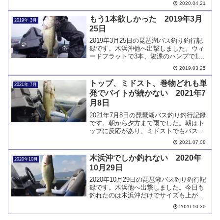
報がありましたが、風はほとんど吹きま
2020.04.21
せんでした。4本キャッチできたのは雨パ
ワーでしょうか。
もう1本欲しかった 2019年3月
2019年 3月
25日
2019年3月25日の琵琶湖バス釣り釣行記
録です。木浜沖他へ出撃しました。ウィ
ードフラットで3本、浚渫のハンプで1
本、合計4本キャッチしました。もう1本
2019.03.25
取れていればリミットメイクでしたが、
達成できませんでした。
トップ、ミドスト、巻物どれも単
2021年 7月
発でバイトが続かない 2021年7
月8日
2021年7月8日の琵琶湖バス釣り釣行記録
です。朝から夕方まで雨でした。朝はト
ップに反応があり、ミドストでもバスを
キャッチして、スピナーベイトを巻いて
2021.07.08
も釣れました。ただしどれも単発でキャ
ッチ数は伸びませんでした。
木浜沖でしか釣れない 2020年
2020年10月
10月29日
2020年10月29日の琵琶湖バス釣り釣行記
録です。木浜他へ出撃しました。今日も
釣れたのは木浜沖だけでサイズも上がり
ませんでした。午後は風も強くなり、ド
2020.10.30
ラッギングしたり、巻いたりしてみまし
たが、バスは見つかりませんでした。