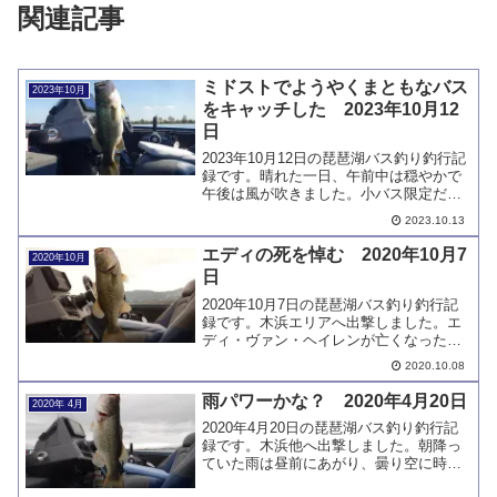
関連記事
ミドストでようやくまともなバス
2023年10月
をキャッチした 2023年10月12
日
2023年10月12日の琵琶湖バス釣り釣行記
録です。晴れた一日、午前中は穏やかで
午後は風が吹きました。小バス限定だっ
たミドストでようやく大きなサイズのバ
2023.10.13
スが釣れました。デカいのを狙って釣る
方法はまだ見つかりません。
エディの死を悼む 2020年10月7
2020年10月
日
2020年10月7日の琵琶湖バス釣り釣行記
録です。木浜エリアへ出撃しました。エ
ディ・ヴァン・ヘイレンが亡くなったと
いう訃報に接した中での釣行です。バス
2020.10.08
釣りとは全く関係ありませんが、また一
人、偉大な人物がこの世を去りました。
雨パワーかな？ 2020年4月20日
2020年 4月
2020年4月20日の琵琶湖バス釣り釣行記
録です。木浜他へ出撃しました。朝降っ
ていた雨は昼前にあがり、曇り空に時折
雨がぱらつく日となりました。強風の予