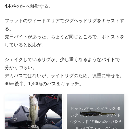
4本柱
の沖へ移動する。
フラットのウィードエリアでジグヘッドリグをキャストす
る。
先日バイトがあった、ちょうど同じところで、ボトストを
していると反応が。
シェイクしているリグが、少し重くなるようなバイトで、
分かりづらい。
デカバスではないが、ライトリグのため、慎重に寄せる。
40㎝後半、1,400gのバスをキャッチ。
ヒットルアー：ケイテック タ
ングステン スーパーラウンド
ジグヘッド 1/16oz #3/0，OSP
1,400g
ドライブスティック4.5in