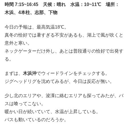
時間 7:15~16:45 天候：晴れ 水温：10~11℃ 場所：
木浜、4本柱、志那、下物
今日の予報は、最高気温18℃。
真冬の恰好では暑すぎる不安があるも、湖上で風が吹くと
意外と寒い。
ネックゲーターだけ外し、あとは普段通りの恰好で出発す
る。
まずは、
木浜沖
でウィードラインをチェックする。
ジグヘッドリグを沈めてみるが、今日は反応が無い。
少し北のエリアや、浚渫に絡むエリアも探ってみたが、バ
スは喰ってこない。
暖かい日が続いていて、水温が上昇している。
バスも動いているのだろうか。