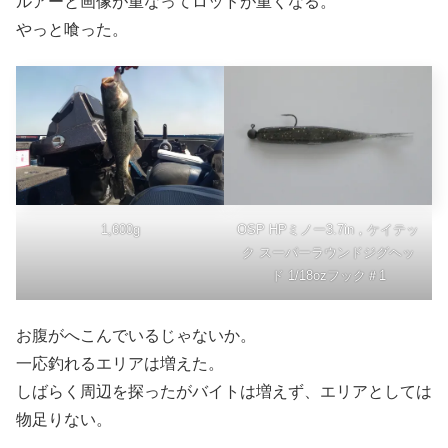
ルアーと画像が重なってロッドが重くなる。
やっと喰った。
OSP HPミノー3.7in，ケイテッ
1,600g
ク スーパーラウンドジグヘッ
ド 1/18ozフック＃1
お腹がへこんでいるじゃないか。
一応釣れるエリアは増えた。
しばらく周辺を探ったがバイトは増えず、エリアとしては
物足りない。