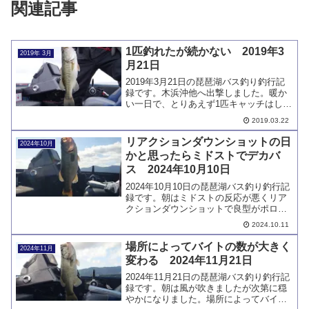
関連記事
1匹釣れたが続かない 2019年3
2019年 3月
月21日
2019年3月21日の琵琶湖バス釣り釣行記
録です。木浜沖他へ出撃しました。暖か
い一日で、とりあえず1匹キャッチはしま
したが、後が続きませんでした。バスの
2019.03.22
動きが見えていません。
リアクションダウンショットの日
2024年10月
かと思ったらミドストでデカバ
ス 2024年10月10日
2024年10月10日の琵琶湖バス釣り釣行記
録です。朝はミドストの反応が悪くリア
クションダウンショットで良型がポロポ
ロと釣れました。お昼ごろにミドストで
2024.10.11
デカバスをキャッチしています。
場所によってバイトの数が大きく
2024年11月
変わる 2024年11月21日
2024年11月21日の琵琶湖バス釣り釣行記
録です。朝は風が吹きましたが次第に穏
やかになりました。場所によってバイト