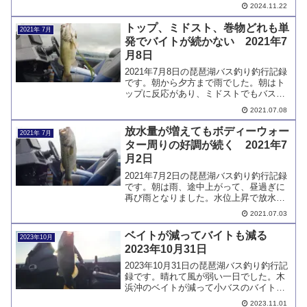
の数に明確な差が出ました。ベイトがい
2024.11.22
ても釣れないところはなぜかあります。
トップ、ミドスト、巻物どれも単
2021年 7月
発でバイトが続かない 2021年7
月8日
2021年7月8日の琵琶湖バス釣り釣行記録
です。朝から夕方まで雨でした。朝はト
ップに反応があり、ミドストでもバスを
キャッチして、スピナーベイトを巻いて
2021.07.08
も釣れました。ただしどれも単発でキャ
ッチ数は伸びませんでした。
放水量が増えてもボディーウォー
2021年 7月
ター周りの好調が続く 2021年7
月2日
2021年7月2日の琵琶湖バス釣り釣行記録
です。朝は雨、途中上がって、昼過ぎに
再び雨となりました。水位上昇で放水量
が増えています。引き続き下物沖のボデ
2021.07.03
ィーウォーター周りに魚が集まっていま
す。放水量の増加で喰いが良くなった気
ベイトが減ってバイトも減る
2023年10月
もします。
2023年10月31日
2023年10月31日の琵琶湖バス釣り釣行記
録です。晴れて風が弱い一日でした。木
浜沖のベイトが減って小バスのバイトも
減りました。ベイトのいる浚渫で良型を1
2023.11.01