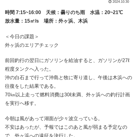
2024.10.30
時間 7:15~16:00 天候：曇りのち雨 水温：20~21℃
放水量：15㎥/s 場所：外ヶ浜、木浜
＜今日の課題＞
外ヶ浜のエリアチェック
前回釣行の翌日にガソリンを給油すると、ガソリンが27ℓ
程度タンクへ入った。
沖の白石まで行って沖島と牧に寄り道し、午後は木浜への
往復をした結果である。
70㎞以上走って燃料消費は30ℓ未満、外ヶ浜への釣行計画
を実行へ移す。
今朝は風があって湖面が少々波立っている。
不安はあったが、予報ではこのあと風が弱まる予定なの
で、外ヶ浜への遠征を決行した。