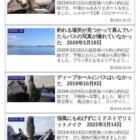
2021年5月11日の琵琶湖バス釣り釣行記
録です。午後からゆるりとボートを出し
ました。シャローで1本（スピナーベイ
ト）、ディープで1本（フットボールヘッ
2021.05.12
ド）キャッチしています。どちらもバイ
トは少なく、どっちがいいかは微妙で
釣れる場所が見つかって喜んでい
2026年 3月
す。
たらバスの写真が撮れていなかっ
た 2026年3月18日
2026年3月18日の琵琶湖バス釣り釣行記
録です。予報どおりに午後から雨が降り
ました。プランBとなるエリアをようや
く見つけ、ぷりぷりのプリスポーンをキ
2026.03.18
ャッチしました。喜んでいたらバスの写
真が撮れていないことが分かってがっか
ディープホールにバスはいなかっ
2019年10月
りです。
た 2019年10月8日
2019年10月8日の琵琶湖バス釣り釣行記
録です。下物他へ出撃しました。曇りで
雨も降り、風は強くなく、コンディショ
ンとしては良さそうだったのですが、結
2019.10.09
果は伴いませんでした。ディープホール
はもう釣れないエリアとなっています。
強風にもめげずにミドストでリミ
2021年 3月
ットメイク 2021年3月14日
2021年3月14日の琵琶湖バス釣り釣行記
録です。少し強めの風が吹きましたが、