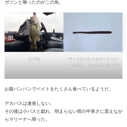
ガツンと喰ったのがこの魚。
2,770g
ディスタイル トルキーストレ
ート5.8in 、ネイルシンカー1.3
g
お腹パンパンでベイトをたくさん食べているようだ。
デカバスは連発しない。
その後は小バスと戯れ、弱まらない雨の中寒さに震えなが
らマリーナへ帰った。