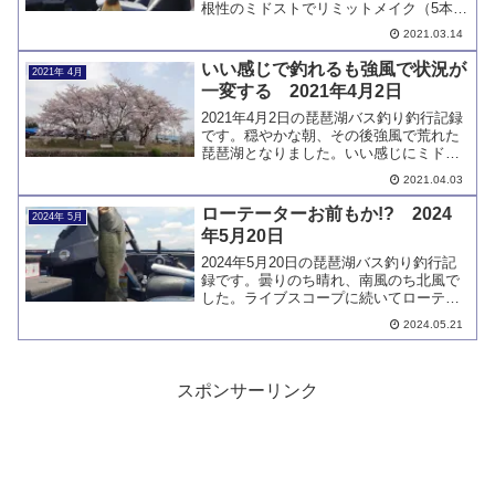
根性のミドストでリミットメイク（5本）
しました。風の中でもミドストで釣るこ
2021.03.14
とができるようになったのは成長でしょ
うか。ミドスト以外で釣れていない問題
いい感じで釣れるも強風で状況が
2021年 4月
は継続中です。
一変する 2021年4月2日
2021年4月2日の琵琶湖バス釣り釣行記録
です。穏やかな朝、その後強風で荒れた
琵琶湖となりました。いい感じにミドス
トでバスをキャッチしましたが、風が吹
2021.04.03
いてからは全くダメでした。釣行後、ト
レーラーに亀裂が見つかり衝撃を受けま
ローテーターお前もか!? 2024
2024年 5月
した。
年5月20日
2024年5月20日の琵琶湖バス釣り釣行記
録です。曇りのち晴れ、南風のち北風で
した。ライブスコープに続いてローテー
ターまで壊れる事態となりました。釣果
2024.05.21
は良型を含めて3本、久し振りにちゃんと
バスを釣りました。
スポンサーリンク