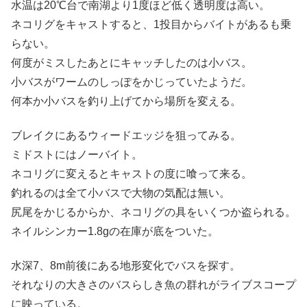
水温は20℃台で南湖より1度ほど低く透明度は高い。
ネコリグをキャストすると、1投目からバイトがあるも乗
らない。
何度がミスしたあとにキャッチしたのは小バス。
小バスがワームのしっぽをかじっていたようだ。
何本か小バスを釣り上げてから場所を変える。
ブレイクにあるウィードエッジを狙ってみる。
ミドストにはノーバイト。
ネコリグに変えるとキャストの度に喰って来る。
釣れるのは全て小バスで大物の気配は無い。
尻尾をかじるからか、ネコリグの具をいくつか盗られる。
ネイルシンカー1.8gの在庫が底をついた。
水深7、8m前後にある地形変化でバスを探す。
それなりの大きさのバスらしき魚の群れがライブスコープ
に映っている。