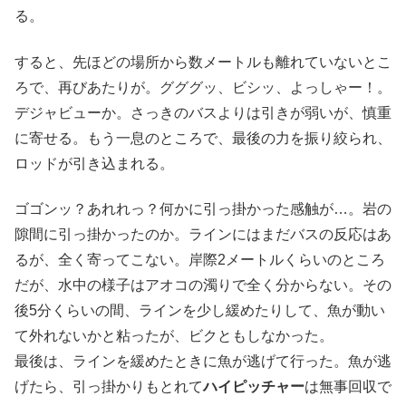
る。
すると、先ほどの場所から数メートルも離れていないとこ
ろで、再びあたりが。グググッ、ビシッ、よっしゃー！。
デジャビューか。さっきのバスよりは引きが弱いが、慎重
に寄せる。もう一息のところで、最後の力を振り絞られ、
ロッドが引き込まれる。
ゴゴンッ？あれれっ？何かに引っ掛かった感触が…。岩の
隙間に引っ掛かったのか。ラインにはまだバスの反応はあ
るが、全く寄ってこない。岸際2メートルくらいのところ
だが、水中の様子はアオコの濁りで全く分からない。その
後5分くらいの間、ラインを少し緩めたりして、魚が動い
て外れないかと粘ったが、ビクともしなかった。
最後は、ラインを緩めたときに魚が逃げて行った。魚が逃
げたら、引っ掛かりもとれて
ハイピッチャー
は無事回収で