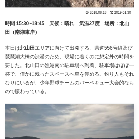
2018.08.18
2019.01.30
時間 15:30~18:45 天候：晴れ 気温27度 場所：北山
田（南湖東岸）
本日は
北山田エリア
に向けて出発する。県道558号線及び
琵琶湖大橋の渋滞のため、現場に着くのに想定外の時間を
要した。北山田の漁港南の駐車場へ到着、駐車場はほぼ一
杯で、僅かに残ったスペースへ車を停める。釣り人もそれ
なりにいるが、少年野球チームのバーベキュー大会的なも
ので賑わっている。