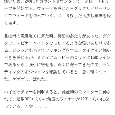
浅いため、2秒ほどカウントダウンをして、スローリトリ
ーブを開始する。ウィードを感じたらグリグリとリーリン
グでウィードを切っていく。２、３投したら少し移動を繰
り返す。
北山田の漁港近くに来た時、待望のあたりがあった。ググ
グッ、スピナーベイトをひったくるような強いあたりであ
る。ビシッとあわせてフッキングをする。グイグイと強い
引きを感じるが、ミディアムヘビーのロッドに16lbライン
であるから、強引に寄せる。近くに寄ってきたので、ラン
ディングのポジションを確認していると、急に軽くなっ
た。ゲゲゲっ、ばれた。
ハイピッチャーを回収すると、琵琶湖のモンスターに伸さ
れて、通常90°くらいの角度のワイヤーが120°くらいにな
っている。くやしぃ！。