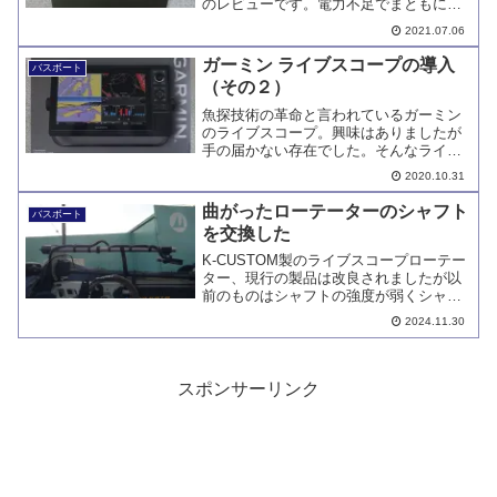
のレビューです。電力不足でまともに使
用できなかったライブスコープが、EV-
2021.07.06
CUBEの魚探専用バッテリー導入で、好
きなだけ使えるようになりました。
ガーミン ライブスコープの導入
バスボート
（その２）
魚探技術の革命と言われているガーミン
のライブスコープ。興味はありましたが
手の届かない存在でした。そんなライブ
スコープを遂にマイボートに導入するこ
2020.10.31
とになりました。今回はその２、魚探の
モデル選定などについてです。
曲がったローテーターのシャフト
バスボート
を交換した
K-CUSTOM製のライブスコープローテー
ター、現行の製品は改良されましたが以
前のものはシャフトの強度が弱くシャフ
トが曲がるという問題がありました。ロ
2024.11.30
ーテーターの大きく曲がったシャフトを
曲がらない強化シャフトへ交換しまし
た。
スポンサーリンク