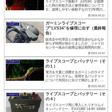
ライブスコープ振動子（LVS34）が故障
した時の対処方法と修理依頼についてで
す。故障しやすい振動子なので2年間の保
証がある㈱G-FISHINGによる輸入品の購
2024.09.22
入をお勧めします。修理手続きに必要な
写真等も掲載しました。
ガーミンライブスコー
バスボート
プ”LVS34”を修理に出す（最終報
告）
販売店や代理店との修理交渉がなかなか
捗らず時間が掛かりましたが、ジャイロ
センサー絡みの故障は保証期間内の対応
で新品の振動子と交換してもらいまし
2024.10.03
た。ソフトウェアの問題はその間のバー
ジョンアップによって解消されていまし
ライブスコープとバッテリー（そ
バスボート
た。
の１）
電力を大量に消費するガーミンのライブ
スコープシステム。使用するバッテリー
について何回かに分けて検討します。そ
の1回目は、バッテリーの現状と持続時間
2021.06.03
についてです。
ライブスコープとバッテリー（そ
バスボート
の４）
ライブスコープ用に導入したリチウムイ
オンバッテリー、EV-CUBE 14.8V 100Ah